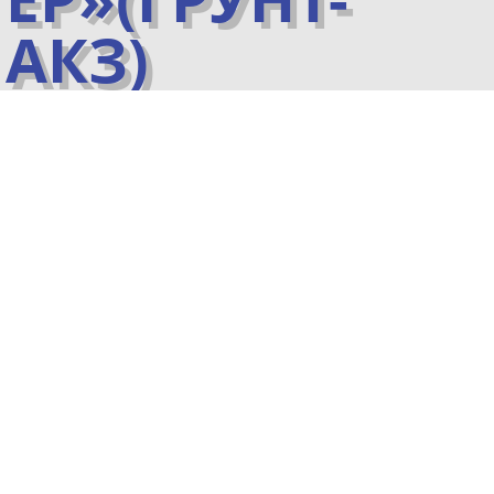
АКЗ)
ЧИТАТЬ
ТОР ЕР (грунт- АКЗ)
-
двухкомпонентная эпоксидная
антикоррозионная Грунт-Эмаль с
высокой атмосферной,